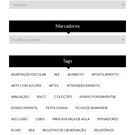
Marcadores
Tags
ADAPTAÇÃO ESCOLAR
AEE
ALFABETO
APOSTILAMENTO
ARTE COM SUCATA
ARTES
ATIVIDADES INFANTIS
AVALIAÇÃO
BNCC
COLEÇÕES
ENSINO FUNDAMENTAL
ENSINO INFANTIL
FESTA JUNINA
FICHA DE ANAMNESE
INCLUSÃO
LDBN
PARA SUA SALA DE AULA
PENSADORES
RCNEI
REA
REGISTRO DE OBSERVAÇÃO
RELATÓRIOS