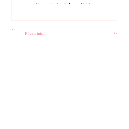
No related article available
<<
Página inicial
>>