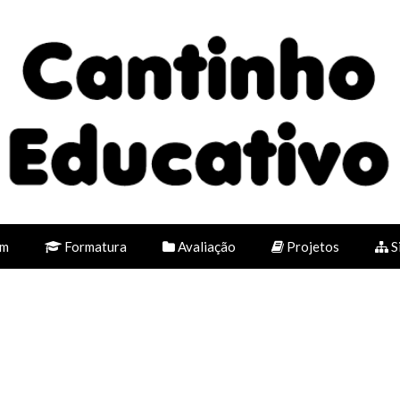
em
Formatura
Avaliação
Projetos
S