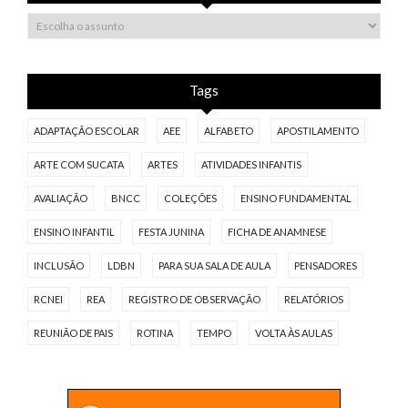
Tags
ADAPTAÇÃO ESCOLAR
AEE
ALFABETO
APOSTILAMENTO
ARTE COM SUCATA
ARTES
ATIVIDADES INFANTIS
AVALIAÇÃO
BNCC
COLEÇÕES
ENSINO FUNDAMENTAL
ENSINO INFANTIL
FESTA JUNINA
FICHA DE ANAMNESE
INCLUSÃO
LDBN
PARA SUA SALA DE AULA
PENSADORES
RCNEI
REA
REGISTRO DE OBSERVAÇÃO
RELATÓRIOS
REUNIÃO DE PAIS
ROTINA
TEMPO
VOLTA ÀS AULAS