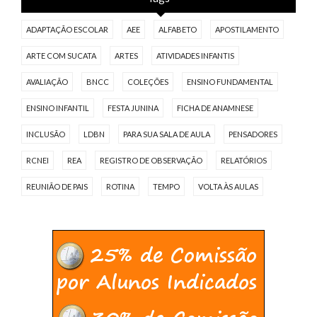
ADAPTAÇÃO ESCOLAR
AEE
ALFABETO
APOSTILAMENTO
ARTE COM SUCATA
ARTES
ATIVIDADES INFANTIS
AVALIAÇÃO
BNCC
COLEÇÕES
ENSINO FUNDAMENTAL
ENSINO INFANTIL
FESTA JUNINA
FICHA DE ANAMNESE
INCLUSÃO
LDBN
PARA SUA SALA DE AULA
PENSADORES
RCNEI
REA
REGISTRO DE OBSERVAÇÃO
RELATÓRIOS
REUNIÃO DE PAIS
ROTINA
TEMPO
VOLTA ÀS AULAS