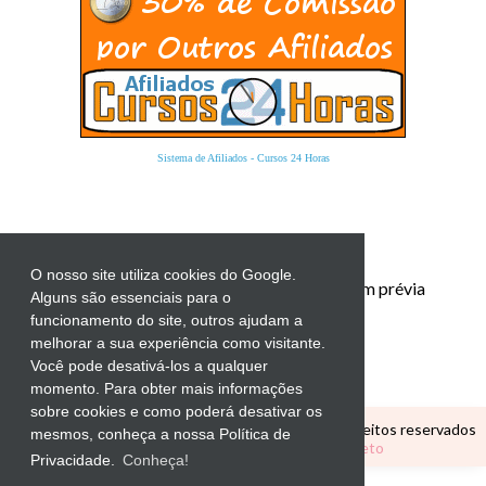
Sistema de Afiliados
-
Cursos 24 Horas
O nosso site utiliza cookies do Google.
Proibida a reprodução total ou parcial sem prévia
Alguns são essenciais para o
autorização.
funcionamento do site, outros ajudam a
melhorar a sua experiência como visitante.
Você pode desativá-los a qualquer
momento. Para obter mais informações
sobre cookies e como poderá desativar os
Copyright ©
CANTINHO EDUCATIVO
Todos os direitos reservados
mesmos, conheça a nossa Política de
Tema Personalizado por
Elaine Gaspareto
Privacidade.
Conheça!