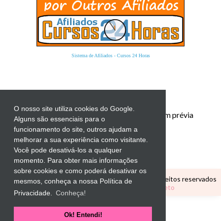
Sistema de Afiliados
-
Cursos 24 Horas
O nosso site utiliza cookies do Google.
Proibida a reprodução total ou parcial sem prévia
Alguns são essenciais para o
autorização.
funcionamento do site, outros ajudam a
melhorar a sua experiência como visitante.
Você pode desativá-los a qualquer
momento. Para obter mais informações
sobre cookies e como poderá desativar os
Copyright ©
CANTINHO EDUCATIVO
Todos os direitos reservados
mesmos, conheça a nossa Política de
Tema Personalizado por
Elaine Gaspareto
Privacidade.
Conheça!
Ok! Entendi!