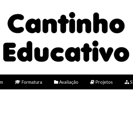
em
Formatura
Avaliação
Projetos
S