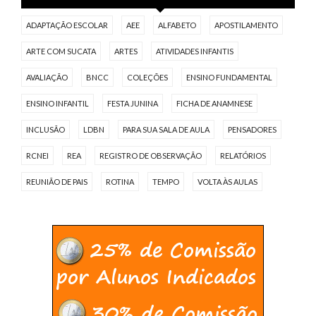
ADAPTAÇÃO ESCOLAR
AEE
ALFABETO
APOSTILAMENTO
ARTE COM SUCATA
ARTES
ATIVIDADES INFANTIS
AVALIAÇÃO
BNCC
COLEÇÕES
ENSINO FUNDAMENTAL
ENSINO INFANTIL
FESTA JUNINA
FICHA DE ANAMNESE
INCLUSÃO
LDBN
PARA SUA SALA DE AULA
PENSADORES
RCNEI
REA
REGISTRO DE OBSERVAÇÃO
RELATÓRIOS
REUNIÃO DE PAIS
ROTINA
TEMPO
VOLTA ÀS AULAS