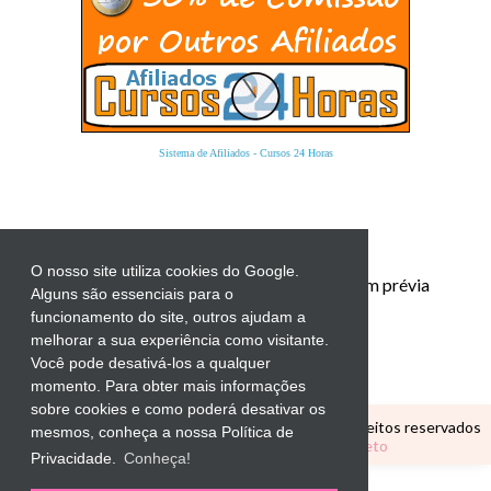
Sistema de Afiliados
-
Cursos 24 Horas
O nosso site utiliza cookies do Google.
Proibida a reprodução total ou parcial sem prévia
Alguns são essenciais para o
autorização.
funcionamento do site, outros ajudam a
melhorar a sua experiência como visitante.
Você pode desativá-los a qualquer
momento. Para obter mais informações
sobre cookies e como poderá desativar os
Copyright ©
CANTINHO EDUCATIVO
Todos os direitos reservados
mesmos, conheça a nossa Política de
Tema Personalizado por
Elaine Gaspareto
Privacidade.
Conheça!