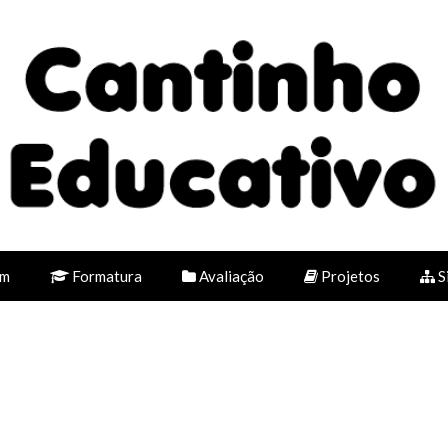
em
Formatura
Avaliação
Projetos
S