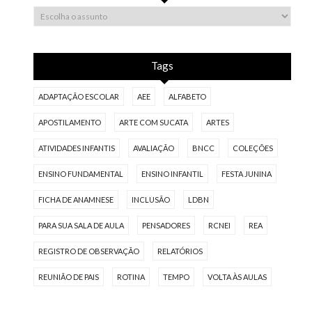
Tags
ADAPTAÇÃO ESCOLAR
AEE
ALFABETO
APOSTILAMENTO
ARTE COM SUCATA
ARTES
ATIVIDADES INFANTIS
AVALIAÇÃO
BNCC
COLEÇÕES
ENSINO FUNDAMENTAL
ENSINO INFANTIL
FESTA JUNINA
FICHA DE ANAMNESE
INCLUSÃO
LDBN
PARA SUA SALA DE AULA
PENSADORES
RCNEI
REA
REGISTRO DE OBSERVAÇÃO
RELATÓRIOS
REUNIÃO DE PAIS
ROTINA
TEMPO
VOLTA ÀS AULAS