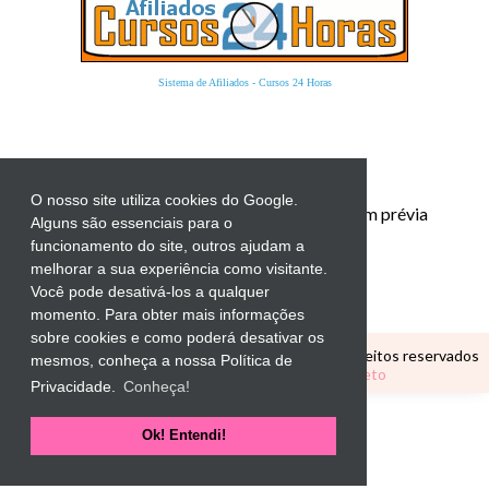
Sistema de Afiliados
-
Cursos 24 Horas
O nosso site utiliza cookies do Google.
Proibida a reprodução total ou parcial sem prévia
Alguns são essenciais para o
autorização.
funcionamento do site, outros ajudam a
melhorar a sua experiência como visitante.
Você pode desativá-los a qualquer
momento. Para obter mais informações
sobre cookies e como poderá desativar os
Copyright ©
CANTINHO EDUCATIVO
Todos os direitos reservados
mesmos, conheça a nossa Política de
Tema Personalizado por
Elaine Gaspareto
Privacidade.
Conheça!
Ok! Entendi!