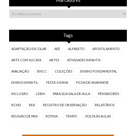
Tags
ADAPTAÇÃO ESCOLAR
AEE
ALFABETO
APOSTILAMENTO
ARTE COM SUCATA
ARTES
ATIVIDADES INFANTIS
AVALIAÇÃO
BNCC
COLEÇÕES
ENSINO FUNDAMENTAL
ENSINO INFANTIL
FESTA JUNINA
FICHA DE ANAMNESE
INCLUSÃO
LDBN
PARA SUA SALA DE AULA
PENSADORES
RCNEI
REA
REGISTRO DE OBSERVAÇÃO
RELATÓRIOS
REUNIÃO DE PAIS
ROTINA
TEMPO
VOLTA ÀS AULAS