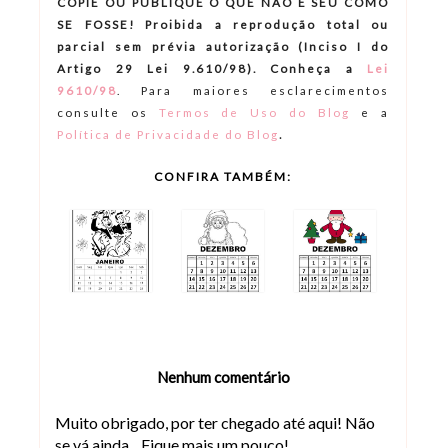
COPIE OU PUBLIQUE O QUE NÃO É SEU COMO
SE FOSSE! Proibida a reprodução total ou
parcial sem prévia autorização (Inciso I do
Artigo 29 Lei 9.610/98). Conheça a
Lei
9610/98
.
Para maiores esclarecimentos
consulte os
Termos de Uso do Blog
e a
.
Política de Privacidade do Blog
CONFIRA TAMBÉM:
Nenhum comentário
Muito obrigado, por ter chegado até aqui! Não
se vá ainda... Fique mais um pouco!