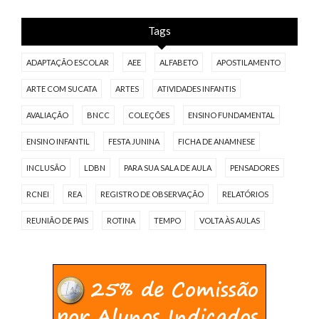
Tags
ADAPTAÇÃO ESCOLAR
AEE
ALFABETO
APOSTILAMENTO
ARTE COM SUCATA
ARTES
ATIVIDADES INFANTIS
AVALIAÇÃO
BNCC
COLEÇÕES
ENSINO FUNDAMENTAL
ENSINO INFANTIL
FESTA JUNINA
FICHA DE ANAMNESE
INCLUSÃO
LDBN
PARA SUA SALA DE AULA
PENSADORES
RCNEI
REA
REGISTRO DE OBSERVAÇÃO
RELATÓRIOS
REUNIÃO DE PAIS
ROTINA
TEMPO
VOLTA ÀS AULAS