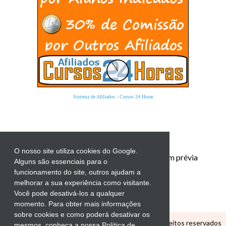
Sistema de Afiliados
-
Cursos 24 Horas
O nosso site utiliza cookies do Google.
Proibida a reprodução total ou parcial sem prévia
Alguns são essenciais para o
autorização.
funcionamento do site, outros ajudam a
melhorar a sua experiência como visitante.
Você pode desativá-los a qualquer
momento. Para obter mais informações
sobre cookies e como poderá desativar os
Copyright ©
CANTINHO EDUCATIVO
Todos os direitos reservados
mesmos, conheça a nossa Política de