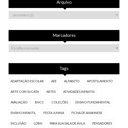
Arquivo
Marcadores
Tags
ADAPTAÇÃO ESCOLAR
AEE
ALFABETO
APOSTILAMENTO
ARTE COM SUCATA
ARTES
ATIVIDADES INFANTIS
AVALIAÇÃO
BNCC
COLEÇÕES
ENSINO FUNDAMENTAL
ENSINO INFANTIL
FESTA JUNINA
FICHA DE ANAMNESE
INCLUSÃO
LDBN
PARA SUA SALA DE AULA
PENSADORES