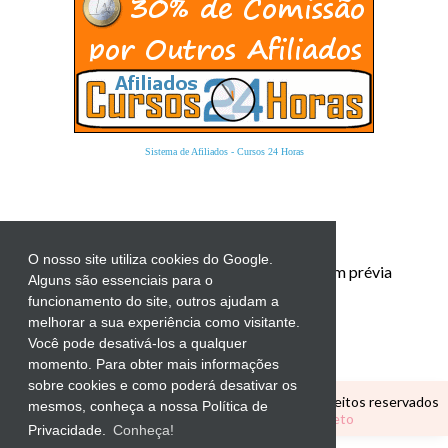
Sistema de Afiliados
-
Cursos 24 Horas
O nosso site utiliza cookies do Google.
Proibida a reprodução total ou parcial sem prévia
Alguns são essenciais para o
autorização.
funcionamento do site, outros ajudam a
melhorar a sua experiência como visitante.
Você pode desativá-los a qualquer
momento. Para obter mais informações
sobre cookies e como poderá desativar os
Copyright ©
CANTINHO EDUCATIVO
Todos os direitos reservados
mesmos, conheça a nossa Política de
Tema Personalizado por
Elaine Gaspareto
Privacidade.
Conheça!