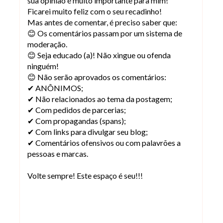
sua opinião é muito importante para mim!
Ficarei muito feliz com o seu recadinho!
Mas antes de comentar, é preciso saber que:
😊 Os comentários passam por um sistema de
moderação.
😊 Seja educado (a)! Não xingue ou ofenda
ninguém!
😊 Não serão aprovados os comentários:
✔ ANÔNIMOS;
✔ Não relacionados ao tema da postagem;
✔ Com pedidos de parcerias;
✔ Com propagandas (spans);
✔ Com links para divulgar seu blog;
✔ Comentários ofensivos ou com palavrões a
pessoas e marcas.
Volte sempre! Este espaço é seu!!!