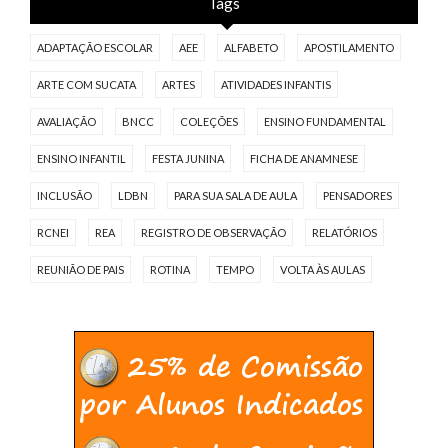
Tags
ADAPTAÇÃO ESCOLAR
AEE
ALFABETO
APOSTILAMENTO
ARTE COM SUCATA
ARTES
ATIVIDADES INFANTIS
AVALIAÇÃO
BNCC
COLEÇÕES
ENSINO FUNDAMENTAL
ENSINO INFANTIL
FESTA JUNINA
FICHA DE ANAMNESE
INCLUSÃO
LDBN
PARA SUA SALA DE AULA
PENSADORES
RCNEI
REA
REGISTRO DE OBSERVAÇÃO
RELATÓRIOS
REUNIÃO DE PAIS
ROTINA
TEMPO
VOLTA ÀS AULAS