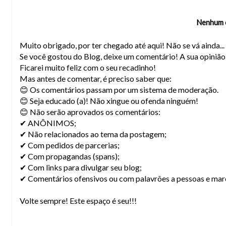
Nenhum 
Muito obrigado, por ter chegado até aqui! Não se vá ainda..
Se você gostou do Blog, deixe um comentário! A sua opiniã
Ficarei muito feliz com o seu recadinho!
Mas antes de comentar, é preciso saber que:
😊 Os comentários passam por um sistema de moderação.
😊 Seja educado (a)! Não xingue ou ofenda ninguém!
😊 Não serão aprovados os comentários:
✔ ANÔNIMOS;
✔ Não relacionados ao tema da postagem;
✔ Com pedidos de parcerias;
✔ Com propagandas (spans);
✔ Com links para divulgar seu blog;
✔ Comentários ofensivos ou com palavrões a pessoas e mar
Volte sempre! Este espaço é seu!!!