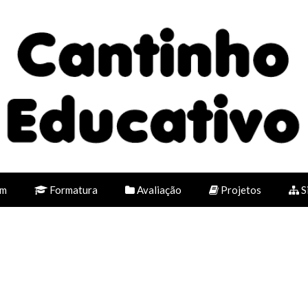
em
Formatura
Avaliação
Projetos
S