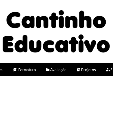
em
Formatura
Avaliação
Projetos
S