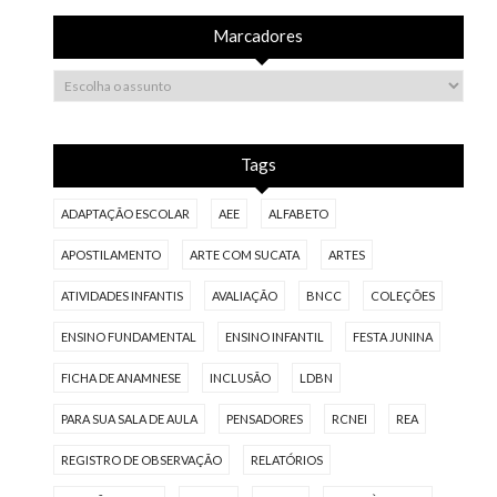
Marcadores
Tags
ADAPTAÇÃO ESCOLAR
AEE
ALFABETO
APOSTILAMENTO
ARTE COM SUCATA
ARTES
ATIVIDADES INFANTIS
AVALIAÇÃO
BNCC
COLEÇÕES
ENSINO FUNDAMENTAL
ENSINO INFANTIL
FESTA JUNINA
FICHA DE ANAMNESE
INCLUSÃO
LDBN
PARA SUA SALA DE AULA
PENSADORES
RCNEI
REA
REGISTRO DE OBSERVAÇÃO
RELATÓRIOS