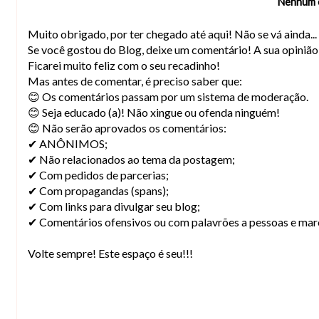
Nenhum 
Muito obrigado, por ter chegado até aqui! Não se vá ainda..
Se você gostou do Blog, deixe um comentário! A sua opiniã
Ficarei muito feliz com o seu recadinho!
Mas antes de comentar, é preciso saber que:
😊 Os comentários passam por um sistema de moderação.
😊 Seja educado (a)! Não xingue ou ofenda ninguém!
😊 Não serão aprovados os comentários:
✔ ANÔNIMOS;
✔ Não relacionados ao tema da postagem;
✔ Com pedidos de parcerias;
✔ Com propagandas (spans);
✔ Com links para divulgar seu blog;
✔ Comentários ofensivos ou com palavrões a pessoas e mar
Volte sempre! Este espaço é seu!!!