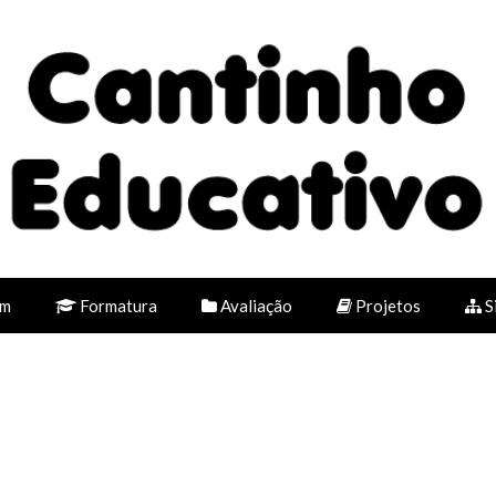
em
Formatura
Avaliação
Projetos
S