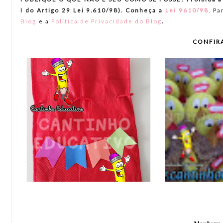
I do Artigo 29 Lei 9.610/98). Conheça a
Lei 9610/98
.
Par
.
Blog
e a
Política de Privacidade do Blog
CONFIR