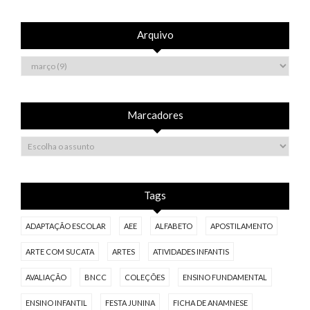
Arquivo
Marcadores
Tags
ADAPTAÇÃO ESCOLAR
AEE
ALFABETO
APOSTILAMENTO
ARTE COM SUCATA
ARTES
ATIVIDADES INFANTIS
AVALIAÇÃO
BNCC
COLEÇÕES
ENSINO FUNDAMENTAL
ENSINO INFANTIL
FESTA JUNINA
FICHA DE ANAMNESE