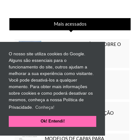
Mais acessados
MODELO DE RELATÓRIO SOBRE O
PERFIL DA SALA
O nosso site utiliza cookies do Google.
Alguns são essenciais para o
funcionamento do site, outros ajudam a
melhorar a sua experiência como visitante.
MODELO DE RELATÓRIO
Você pode desativá-los a qualquer
INDIVIDUAL DO ALUNO NA
momento. Para obter mais informações
EDUCAÇÃO INFANTIL
sobre cookies e como poderá desativar os
mesmos, conheça a nossa Política de
CONTEÚDOS A SEREM
Privacidade.
Conheça!
TRABALHADOS NA EDUCAÇÃO
INFANTIL
Ok! Entendi!
MODELOS DE CAPAS PARA