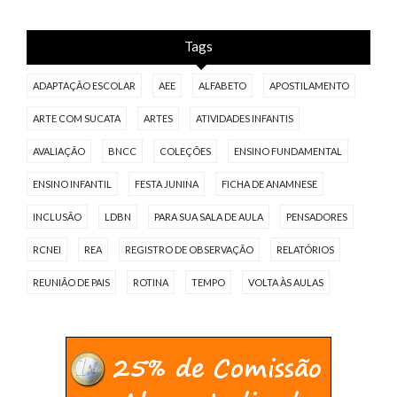
Tags
ADAPTAÇÃO ESCOLAR
AEE
ALFABETO
APOSTILAMENTO
ARTE COM SUCATA
ARTES
ATIVIDADES INFANTIS
AVALIAÇÃO
BNCC
COLEÇÕES
ENSINO FUNDAMENTAL
ENSINO INFANTIL
FESTA JUNINA
FICHA DE ANAMNESE
INCLUSÃO
LDBN
PARA SUA SALA DE AULA
PENSADORES
RCNEI
REA
REGISTRO DE OBSERVAÇÃO
RELATÓRIOS
REUNIÃO DE PAIS
ROTINA
TEMPO
VOLTA ÀS AULAS