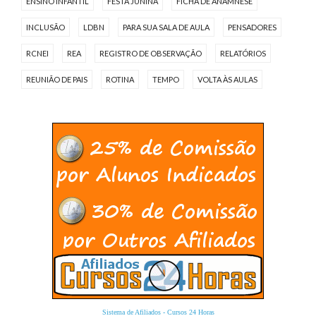
ENSINO INFANTIL
FESTA JUNINA
FICHA DE ANAMNESE
INCLUSÃO
LDBN
PARA SUA SALA DE AULA
PENSADORES
RCNEI
REA
REGISTRO DE OBSERVAÇÃO
RELATÓRIOS
REUNIÃO DE PAIS
ROTINA
TEMPO
VOLTA ÀS AULAS
Sistema de Afiliados
-
Cursos 24 Horas