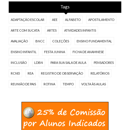
Tags
ADAPTAÇÃO ESCOLAR
AEE
ALFABETO
APOSTILAMENTO
ARTE COM SUCATA
ARTES
ATIVIDADES INFANTIS
AVALIAÇÃO
BNCC
COLEÇÕES
ENSINO FUNDAMENTAL
ENSINO INFANTIL
FESTA JUNINA
FICHA DE ANAMNESE
INCLUSÃO
LDBN
PARA SUA SALA DE AULA
PENSADORES
RCNEI
REA
REGISTRO DE OBSERVAÇÃO
RELATÓRIOS
REUNIÃO DE PAIS
ROTINA
TEMPO
VOLTA ÀS AULAS