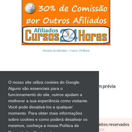
Sistema de Afiliados
-
Cursos 24 Horas
O nosso site utiliza cookies do Google.
Proibida a reprodução total ou parcial sem prévia
Alguns são essenciais para o
autorização.
funcionamento do site, outros ajudam a
melhorar a sua experiência como visitante.
Você pode desativá-los a qualquer
momento. Para obter mais informações
sobre cookies e como poderá desativar os
Copyright ©
CANTINHO EDUCATIVO
Todos os direitos reservados
mesmos, conheça a nossa Política de
Tema Personalizado por
Elaine Gaspareto