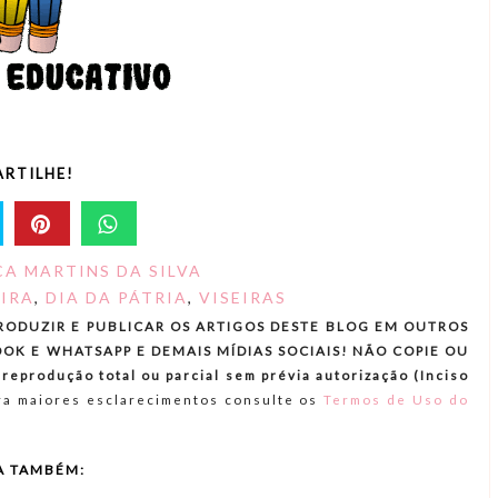
RTILHE!
A MARTINS DA SILVA
EIRA
,
DIA DA PÁTRIA
,
VISEIRAS
RODUZIR E PUBLICAR OS ARTIGOS DESTE BLOG EM OUTROS
OK E WHATSAPP E DEMAIS MÍDIAS SOCIAIS! NÃO COPIE OU
produção total ou parcial sem prévia autorização (Inciso
a maiores esclarecimentos consulte os
Termos de Uso do
A TAMBÉM: