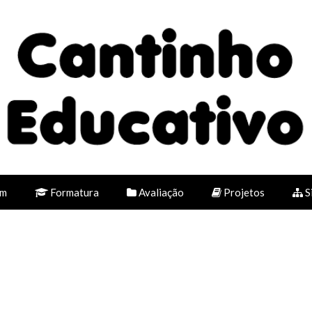
em
Formatura
Avaliação
Projetos
S