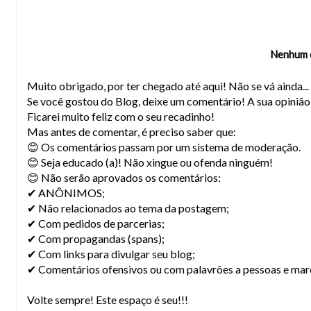
Nenhum 
Muito obrigado, por ter chegado até aqui! Não se vá ainda..
Se você gostou do Blog, deixe um comentário! A sua opiniã
Ficarei muito feliz com o seu recadinho!
Mas antes de comentar, é preciso saber que:
😊 Os comentários passam por um sistema de moderação.
😊 Seja educado (a)! Não xingue ou ofenda ninguém!
😊 Não serão aprovados os comentários:
✔ ANÔNIMOS;
✔ Não relacionados ao tema da postagem;
✔ Com pedidos de parcerias;
✔ Com propagandas (spans);
✔ Com links para divulgar seu blog;
✔ Comentários ofensivos ou com palavrões a pessoas e mar
Volte sempre! Este espaço é seu!!!