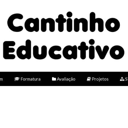
em
Formatura
Avaliação
Projetos
S