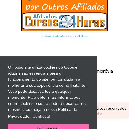
Sistema de Afiliados
-
Cursos 24 Horas
O nosso site utiliza cookies do Google.
Proibida a reprodução total ou parcial sem prévia
Alguns são essenciais para o
autorização.
funcionamento do site, outros ajudam a
melhorar a sua experiência como visitante.
Você pode desativá-los a qualquer
momento. Para obter mais informações
sobre cookies e como poderá desativar os
Copyright ©
CANTINHO EDUCATIVO
Todos os direitos reservados
mesmos, conheça a nossa Política de
Tema Personalizado por
Elaine Gaspareto
Privacidade.
Conheça!