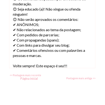
moderação.
😊 Seja educado (a)! Não xingue ou ofenda
ninguém!
😊 Não serão aprovados os comentários:
✔ ANÔNIMOS;
✔ Não relacionados ao tema da postagem;
✔ Com pedidos de parcerias;
✔ Com propagandas (spans);
✔ Com links para divulgar seu blog;
✔ Comentários ofensivos ou com palavrões a
pessoas e marcas.
Volte sempre! Este espaço é seu!!!
<< Postagem mais recente
Página inicial
Postagem mais antiga >>