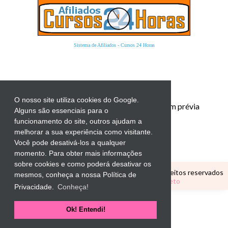
Sistema de Afiliados
-
Cursos 24 Horas
O nosso site utiliza cookies do Google.
Proibida a reprodução total ou parcial sem prévia
Alguns são essenciais para o
autorização.
funcionamento do site, outros ajudam a
melhorar a sua experiência como visitante.
Você pode desativá-los a qualquer
momento. Para obter mais informações
sobre cookies e como poderá desativar os
Copyright ©
CANTINHO EDUCATIVO
Todos os direitos reservados
mesmos, conheça a nossa Política de
Tema Personalizado por
Elaine Gaspareto
Privacidade.
Conheça!
Ok! Entendi!